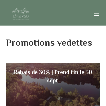
Nos chalets
▾
Promotions vedettes
Contrat de location
Nous joindre
Cartes-cadeaux
Nos micro chalets
Rabais de 30% | Prend fin le 30
sept.