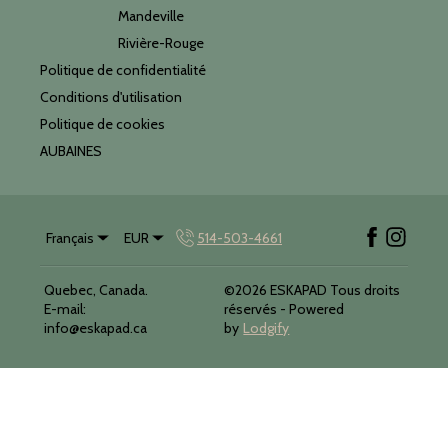
Mandeville
Rivière-Rouge
Politique de confidentialité
Conditions d'utilisation
Politique de cookies
AUBAINES
Français
EUR
514-503-4661
Quebec, Canada
.
©
2026
ESKAPAD
Tous droits
E-mail
:
réservés
- Powered
info@eskapad.ca
by
Lodgify