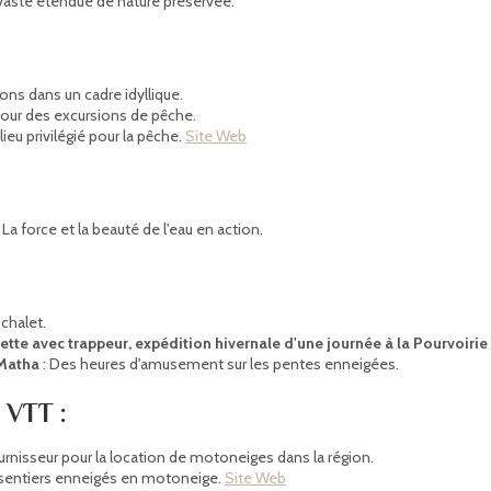
vaste étendue de nature préservée.
ns dans un cadre idyllique.
pour des excursions de pêche.
 lieu privilégié pour la pêche.
Site Web
 La force et la beauté de l'eau en action.
 chalet.
tte avec trappeur, expédition hivernale d'une journée à la Pourvoirie
-Matha
: Des heures d'amusement sur les pentes enneigées.
 VTT :
ournisseur pour la location de motoneiges dans la région.
s sentiers enneigés en motoneige.
Site Web