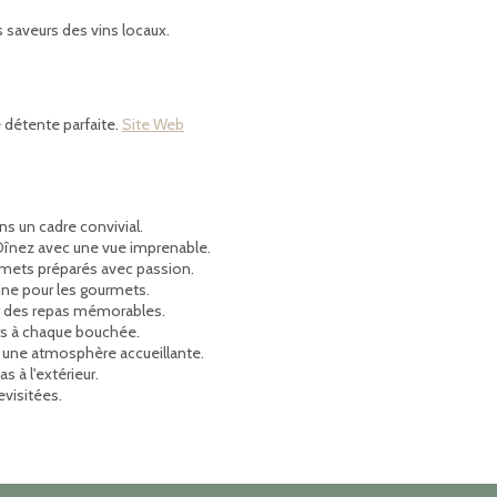
 saveurs des vins locaux.
 détente parfaite.
Site Web
ns un cadre convivial.
Dînez avec une vue imprenable.
mets préparés avec passion.
ine pour les gourmets.
r des repas mémorables.
rs à chaque bouchée.
 une atmosphère accueillante.
as à l'extérieur.
evisitées.