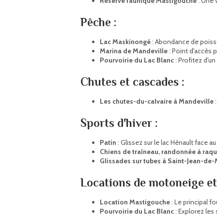
Réserve faunique Mastigouche
: Une 
Pêche :
Lac Maskinongé
: Abondance de poisso
Marina de Mandeville
: Point d'accès 
Pourvoirie du Lac Blanc
: Profitez d'un
Chutes et cascades :
Les chutes-du-calvaire à Mandeville
:
Sports d'hiver :
Patin
: Glissez sur le lac Hénault face au
Chiens de traîneau, randonnée à raque
Glissades sur tubes à Saint-Jean-de
Locations de motoneige et
Location Mastigouche
: Le principal f
Pourvoirie du Lac Blanc
: Explorez le