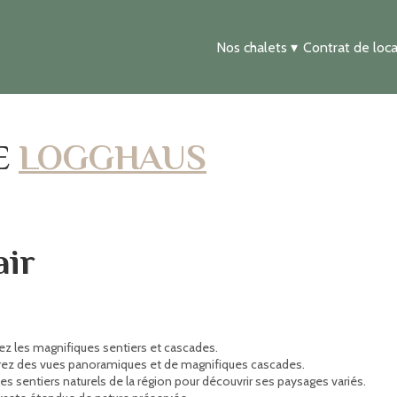
Nos chalets
▾
Contrat de loca
E
LOGGHAUS
air
rez les magnifiques sentiers et cascades.
ez des vues panoramiques et de magnifiques cascades.
les sentiers naturels de la région pour découvrir ses paysages variés.