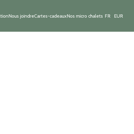
tion
Nous joindre
Cartes-cadeaux
Nos micro chalets
FR
EUR