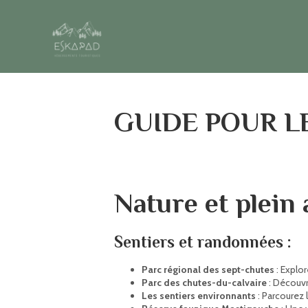
GUIDE POUR L
Nature et plein 
Sentiers et randonnées :
Parc régional des sept-chutes
: Explo
Parc des chutes-du-calvaire
: Découvr
Les sentiers environnants
: Parcourez 