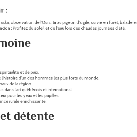
r :
aska, observation de l'Ours, tir au pigeon d'argile, survie en forêt, balade
andon
: Profitez du soleil et de l'eau lors des chaudes journées d'été.
imoine
piritualité et de paix.
 l'histoire d'un des hommes les plus forts du monde.
aux de la région.
 dans l'art québécois et international.
ur pour les yeux et les papilles.
nce rurale enrichissante.
et détente